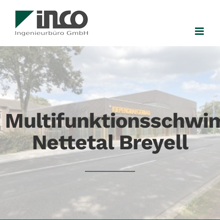
Zum
Inhalt
springen
Multifunktionsschw
Nettetal Breyell