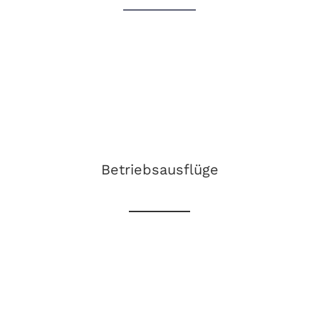
p.boshe-plois@ib-inco.de
Betriebsausflüge