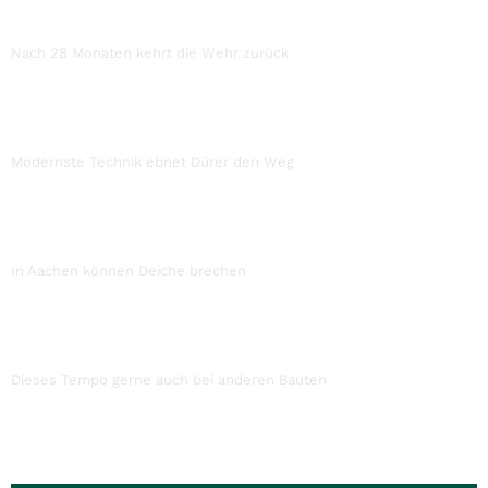
Nach 28 Monaten kehrt die Wehr zurück
Modernste Technik ebnet Dürer den Weg
In Aachen können Deiche brechen
Dieses Tempo gerne auch bei anderen Bauten