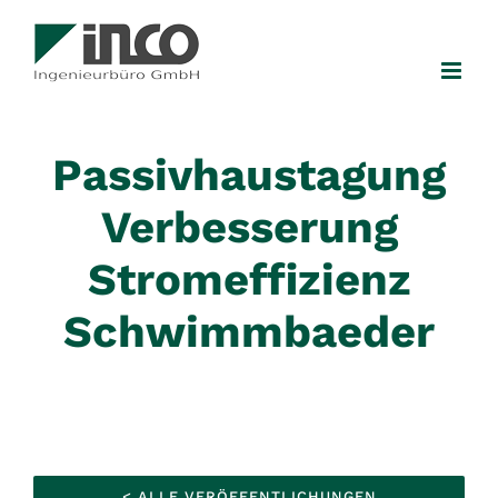
Zum
Inhalt
springen
Passivhaustagung
Verbesserung
Stromeffizienz
Schwimmbaeder
< ALLE VERÖFFENTLICHUNGEN